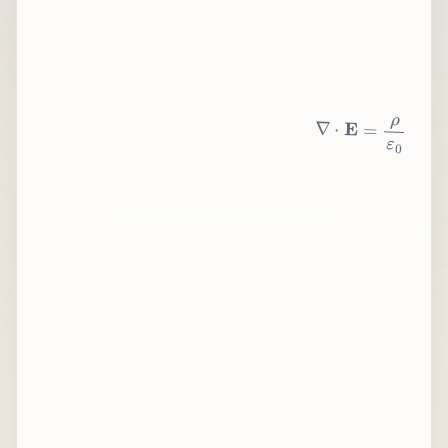
∇
⋅
E
=
ρ
ε
0