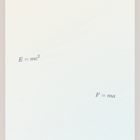
2
c
m
=
E
F
=
m
a