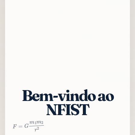
Bem-vindo ao
NFIST
2
r
2
m
1
m
G
=
F