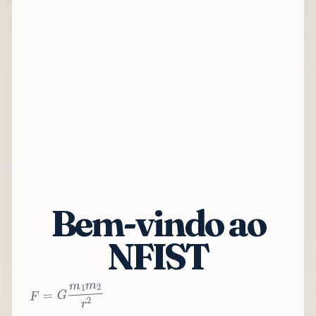
Bem-vindo ao
NFIST
2
r
2
m
1
m
G
=
F