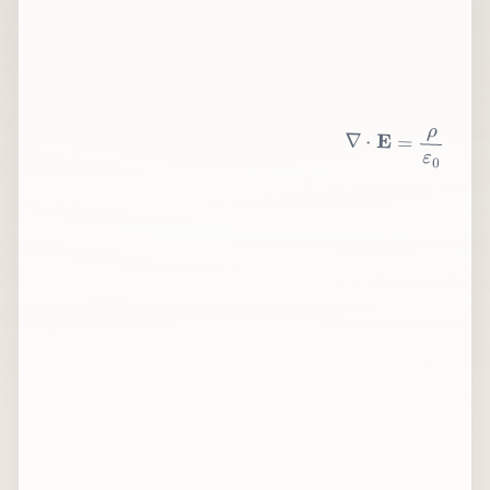
∇
⋅
E
=
ρ
ε
0