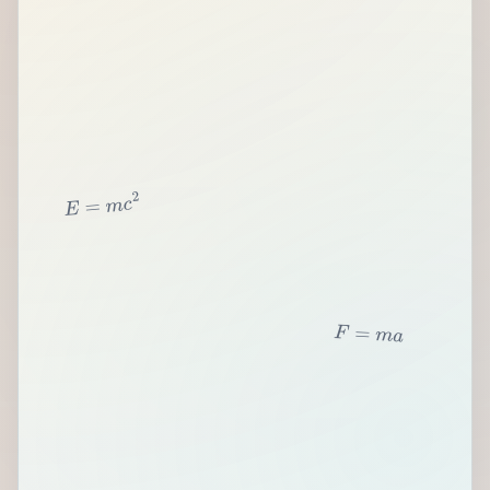
2
c
m
=
E
F
=
m
a