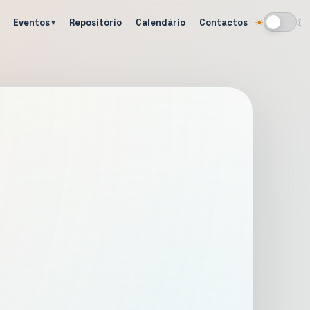
Eventos
Repositório
Calendário
Contactos
☀
☾
Alternar tema