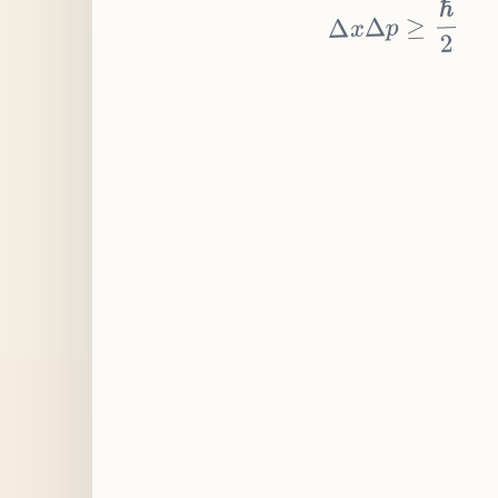
≥
p
Δ
x
Δ