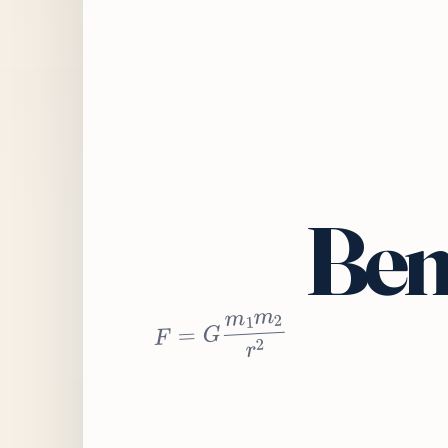
Bem
2
r
2
m
1
m
G
=
F