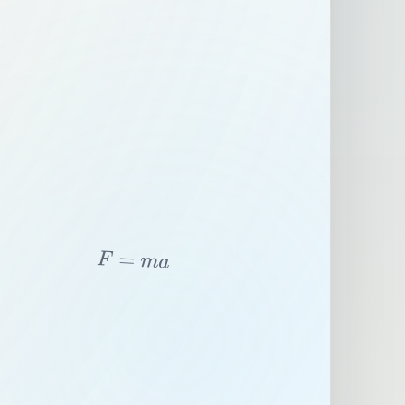
F
=
m
a