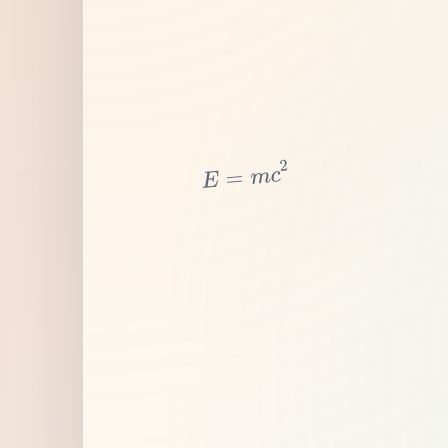
2
c
m
=
E