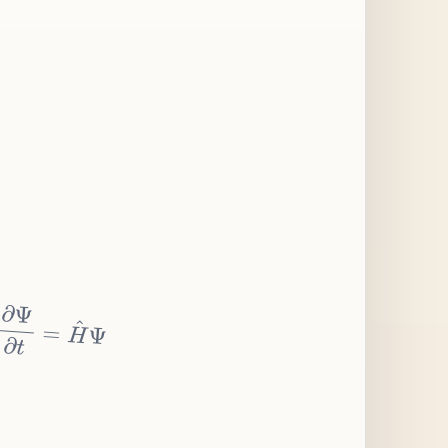
∂
Ψ
∂
t
=
H
^
Ψ