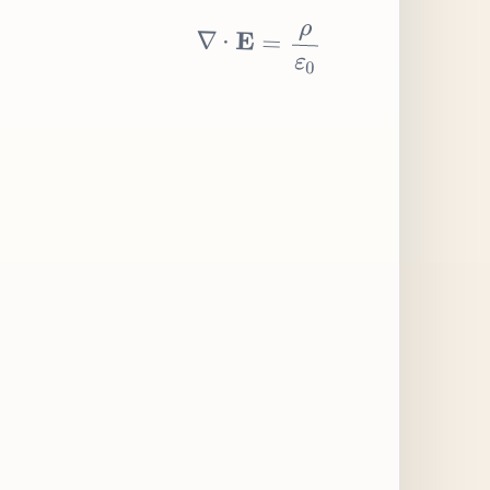
∇
⋅
E
=
ρ
ε
0