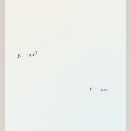
2
c
m
=
E
F
=
m
a