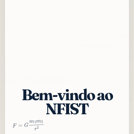
Bem-vindo ao
NFIST
2
r
2
m
1
m
G
=
F