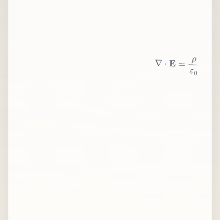
∇
⋅
E
=
ρ
ε
0