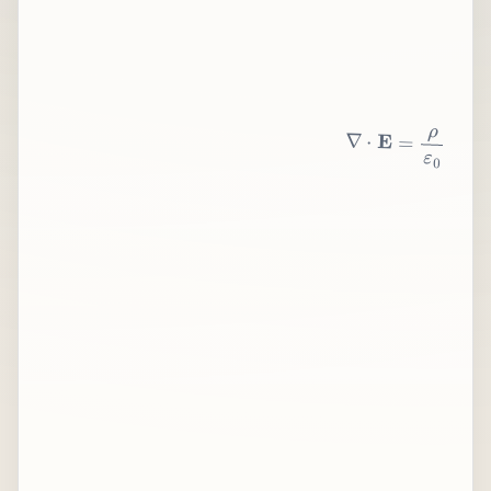
∇
⋅
E
=
ρ
ε
0