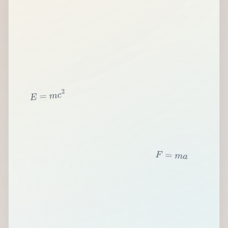
2
c
m
=
E
F
=
m
a