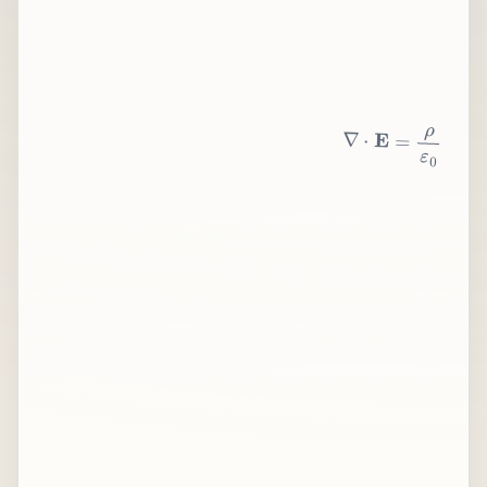
∇
⋅
E
=
ρ
ε
0