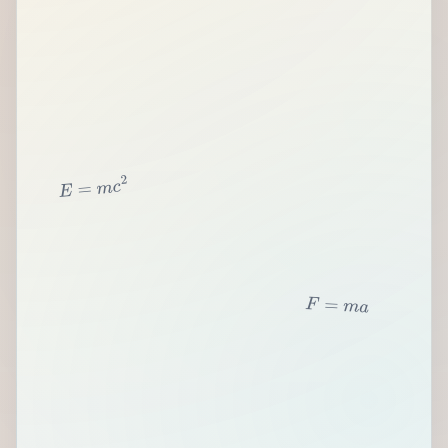
2
c
m
=
E
F
=
m
a