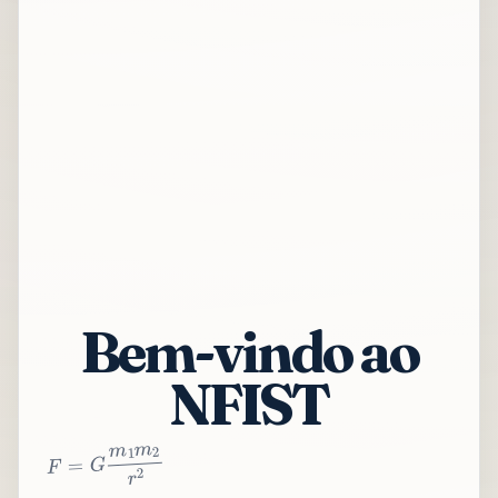
Bem-vindo ao
NFIST
2
r
2
m
1
m
G
=
F