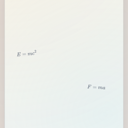
2
c
m
=
E
F
=
m
a