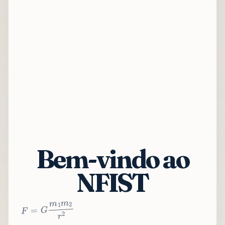
Bem-vindo ao
NFIST
2
r
2
m
1
m
G
=
F