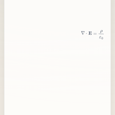
∇
⋅
E
=
ρ
ε
0