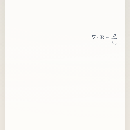
∇
⋅
E
=
ρ
ε
0