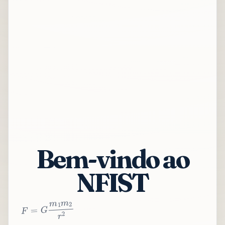
Bem-vindo ao
NFIST
2
r
2
m
1
m
G
=
F