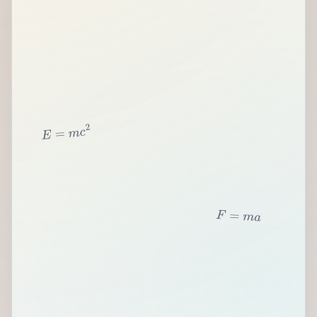
2
c
m
=
E
F
=
m
a