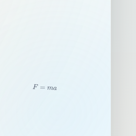
F
=
m
a