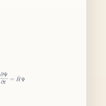
∂
Ψ
∂
t
=
H
^
Ψ