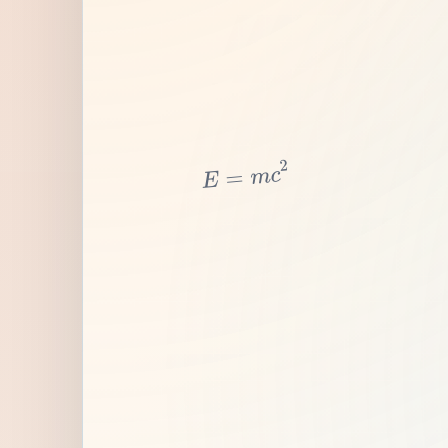
2
c
m
=
E