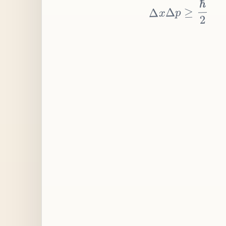
≥
p
Δ
x
Δ