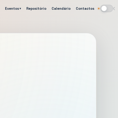
Eventos
Repositório
Calendário
Contactos
☀
☾
Alternar tema