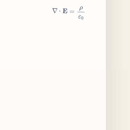
∇
⋅
E
=
ρ
ε
0