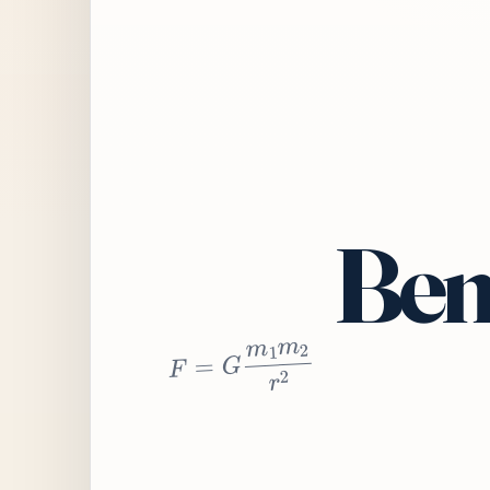
Bem
2
r
2
m
1
m
G
=
F