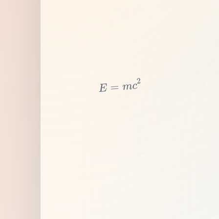
2
c
m
=
E