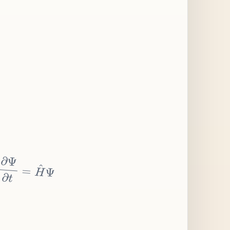
∂
Ψ
∂
t
=
H
^
Ψ