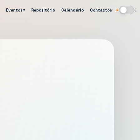
Eventos
Repositório
Calendário
Contactos
☀
☾
Alternar tema