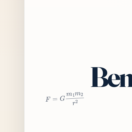
Bem
2
r
2
m
1
m
G
=
F