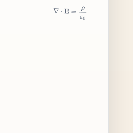
∇
⋅
E
=
ρ
ε
0