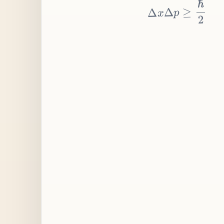
≥
p
Δ
x
Δ