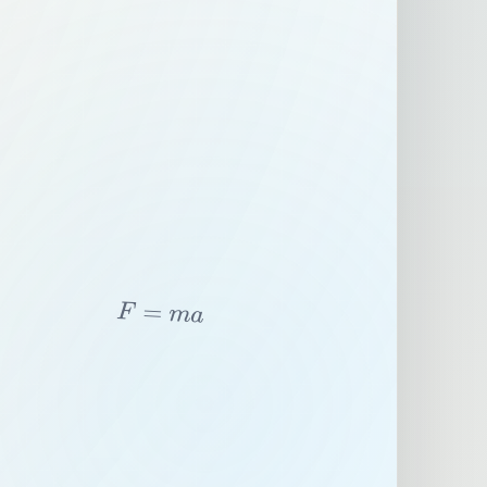
F
=
m
a