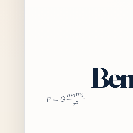
Bem
2
r
2
m
1
m
G
=
F