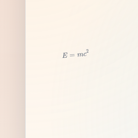
2
c
m
=
E