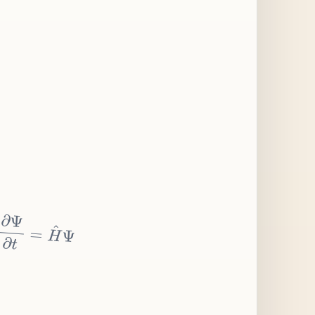
∂
Ψ
∂
t
=
H
^
Ψ