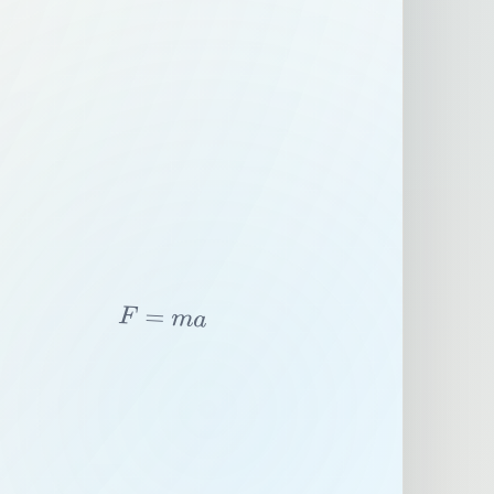
F
=
m
a