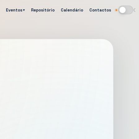
Eventos
Repositório
Calendário
Contactos
☀
☾
Alternar tema