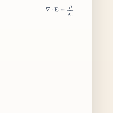
∇
⋅
E
=
ρ
ε
0