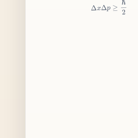
≥
p
Δ
x
Δ