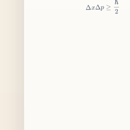
≥
p
Δ
x
Δ