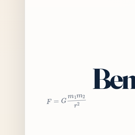
Bem
2
r
2
m
1
m
G
=
F