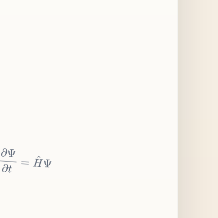
∂
Ψ
∂
t
=
H
^
Ψ