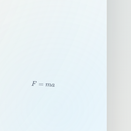
F
=
m
a