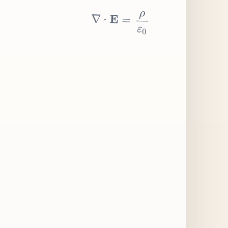
∇
⋅
E
=
ρ
ε
0