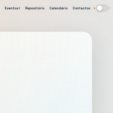
Eventos
Repositório
Calendário
Contactos
☀
☾
Alternar tema