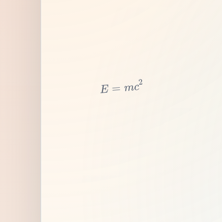
2
c
m
=
E