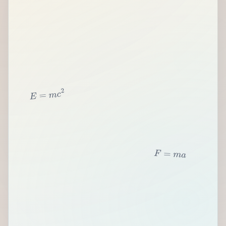
2
c
m
=
E
F
=
m
a