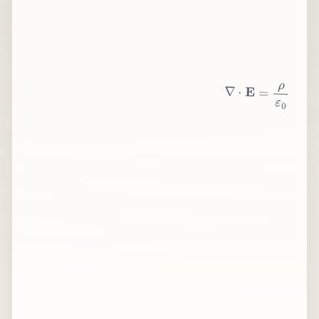
∇
⋅
E
=
ρ
ε
0