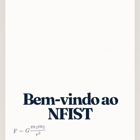
Bem-vindo ao
NFIST
2
r
2
m
1
m
G
=
F