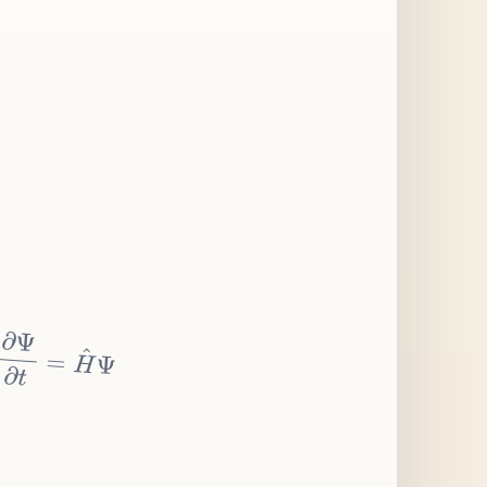
∂
Ψ
∂
t
=
H
^
Ψ