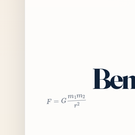
Bem
2
r
2
m
1
m
G
=
F