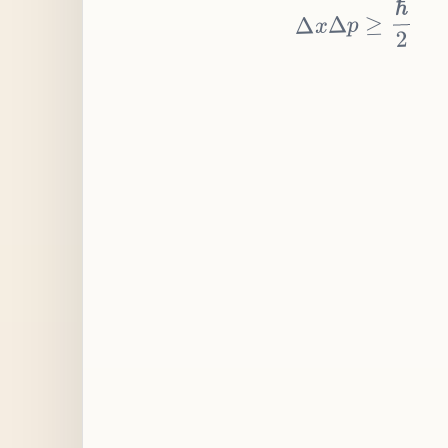
≥
p
Δ
x
Δ