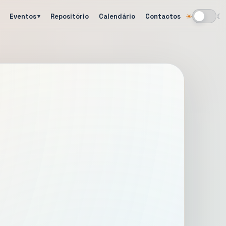
Eventos
Repositório
Calendário
Contactos
☀
☾
Alternar tema