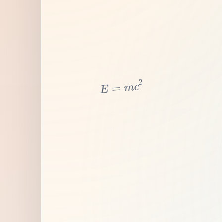
2
c
m
=
E