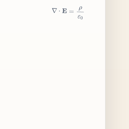
∇
⋅
E
=
ρ
ε
0