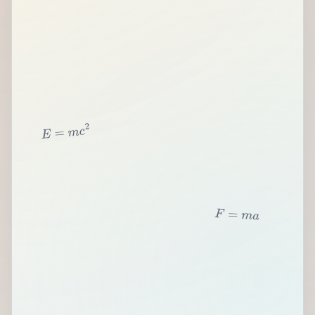
2
c
m
=
E
F
=
m
a