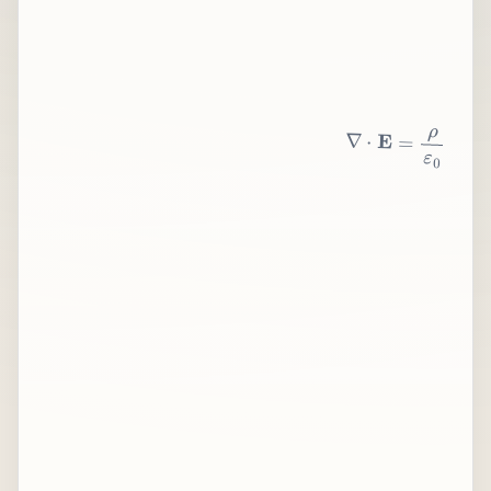
∇
⋅
E
=
ρ
ε
0