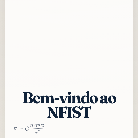
Bem-vindo ao
NFIST
2
r
2
m
1
m
G
=
F