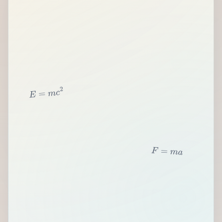
2
c
m
=
E
F
=
m
a