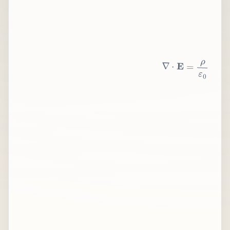
∇
⋅
E
=
ρ
ε
0