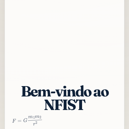
Bem-vindo ao
NFIST
2
r
2
m
1
m
G
=
F