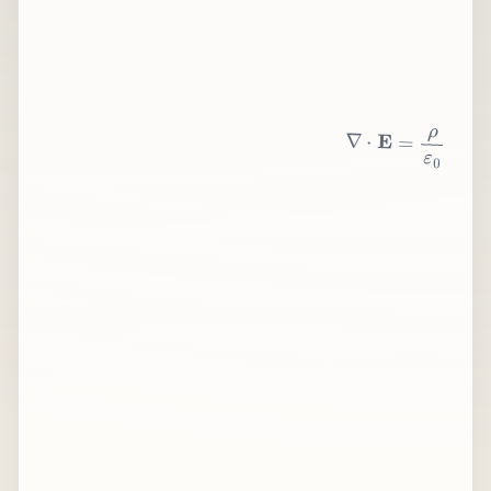
∇
⋅
E
=
ρ
ε
0