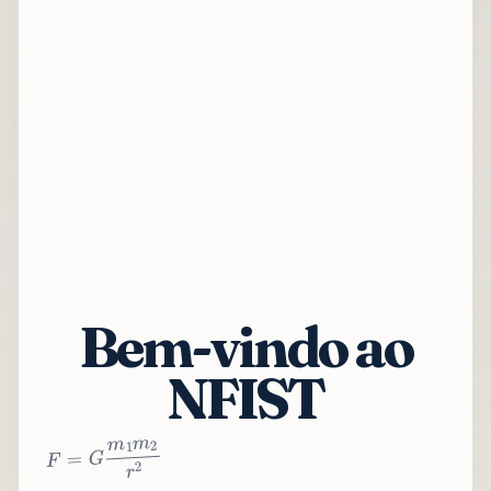
Bem-vindo ao
NFIST
2
r
2
m
1
m
G
=
F