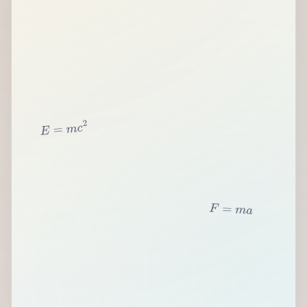
2
c
m
=
E
F
=
m
a