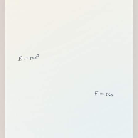
2
c
m
=
E
F
=
m
a