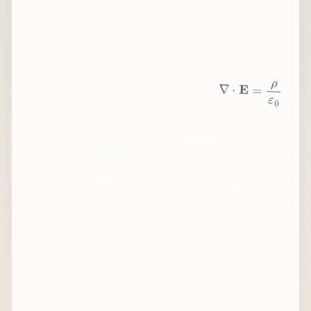
∇
⋅
E
=
ρ
ε
0