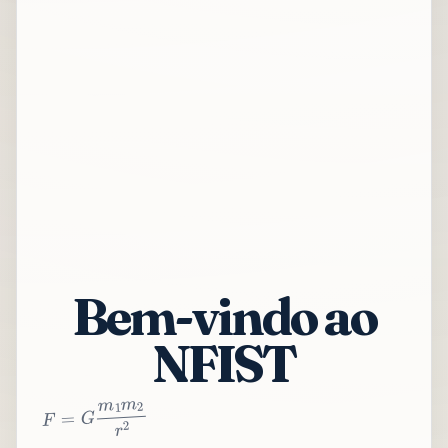
Bem-vindo ao
NFIST
2
r
2
m
1
m
G
=
F