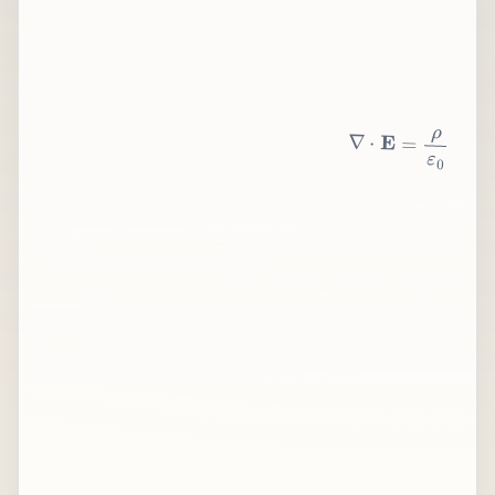
∇
⋅
E
=
ρ
ε
0