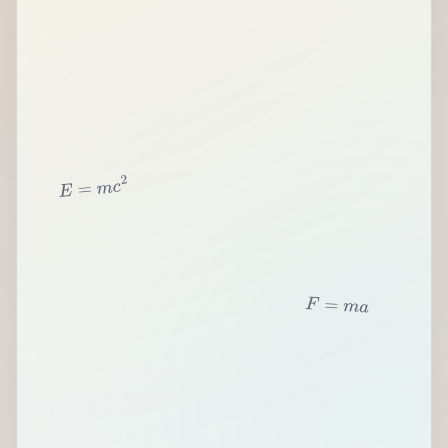
2
c
m
=
E
F
=
m
a