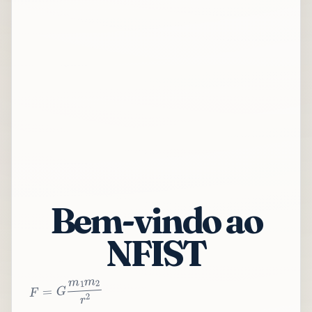
Bem-vindo ao
NFIST
2
r
2
m
1
m
G
=
F