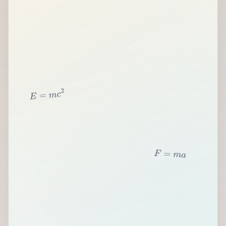
2
c
m
=
E
F
=
m
a