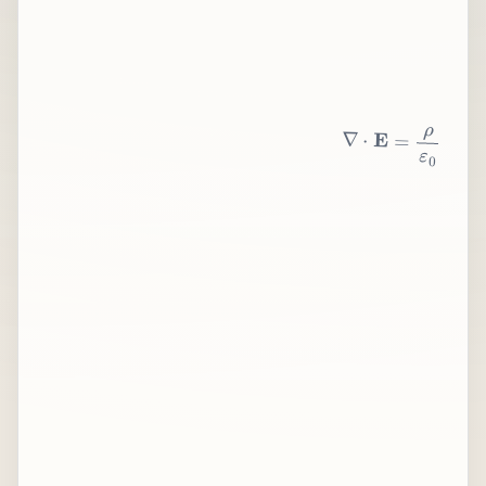
∇
⋅
E
=
ρ
ε
0