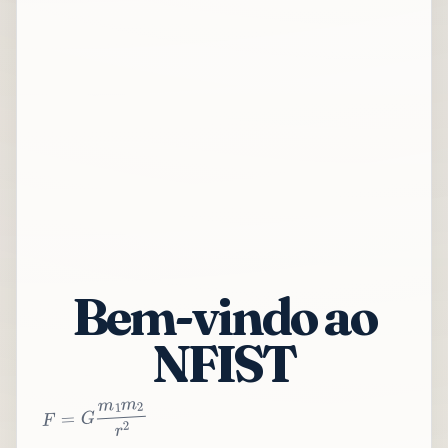
Bem-vindo ao
NFIST
2
r
2
m
1
m
G
=
F