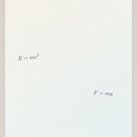
2
c
m
=
E
F
=
m
a