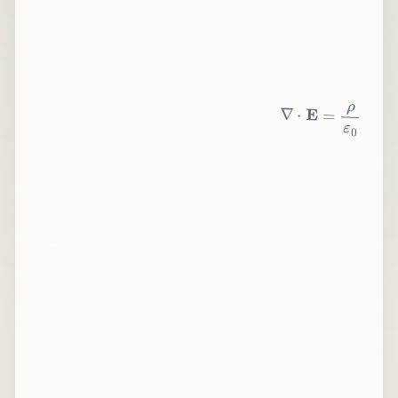
∇
⋅
E
=
ρ
ε
0