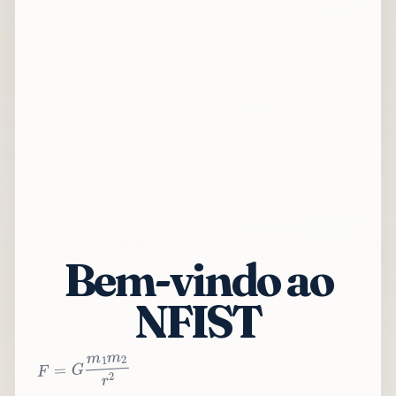
Bem-vindo ao
NFIST
2
r
2
m
1
m
G
=
F