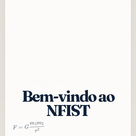
Bem-vindo ao
NFIST
2
r
2
m
1
m
G
=
F