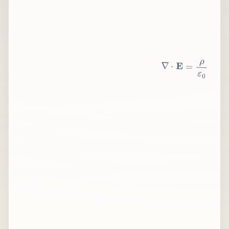
∇
⋅
E
=
ρ
ε
0