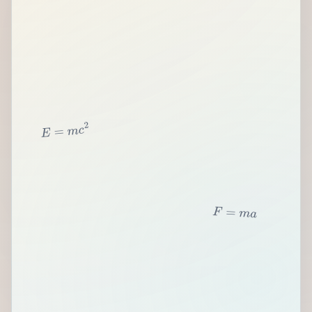
2
c
m
=
E
F
=
m
a