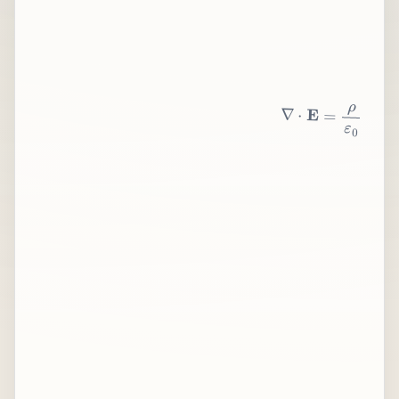
∇
⋅
E
=
ρ
ε
0