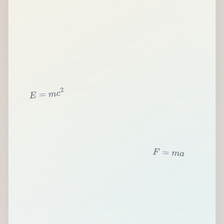
2
c
m
=
E
F
=
m
a