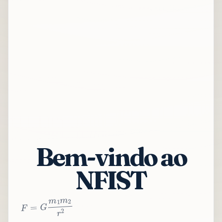
Bem-vindo ao
NFIST
2
r
2
m
1
m
G
=
F