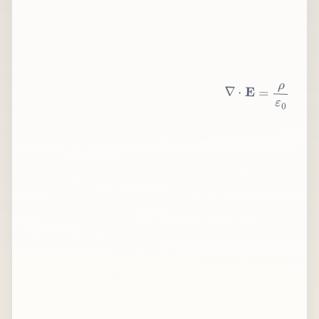
∇
⋅
E
=
ρ
ε
0