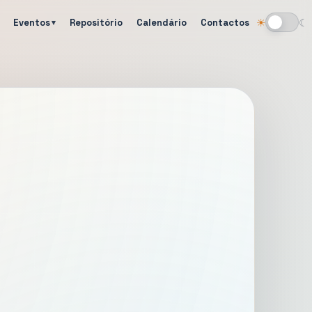
Eventos
Repositório
Calendário
Contactos
☀
☾
Alternar tema