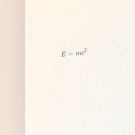
2
c
m
=
E