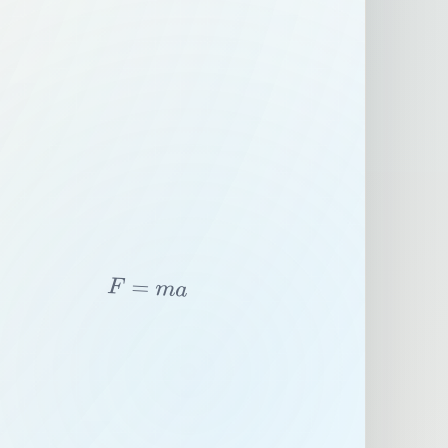
F
=
m
a