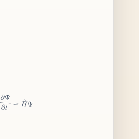
∂
Ψ
∂
t
=
H
^
Ψ