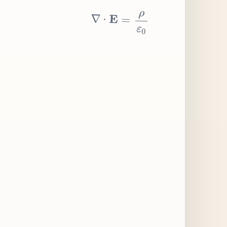
∇
⋅
E
=
ρ
ε
0