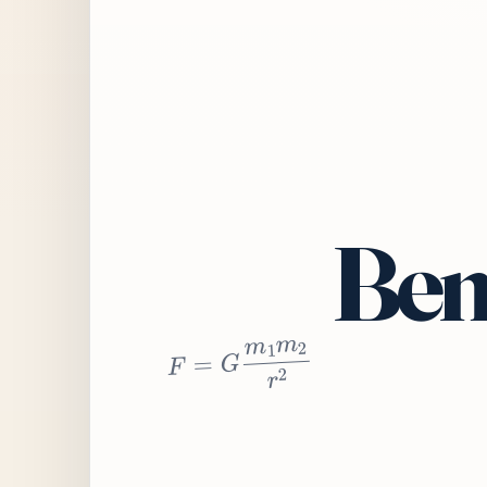
Bem
2
r
2
m
1
m
G
=
F