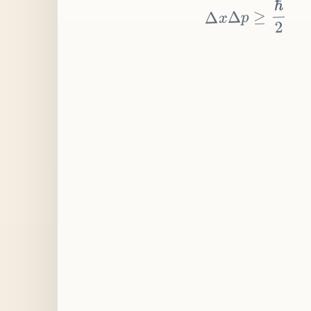
≥
p
Δ
x
Δ