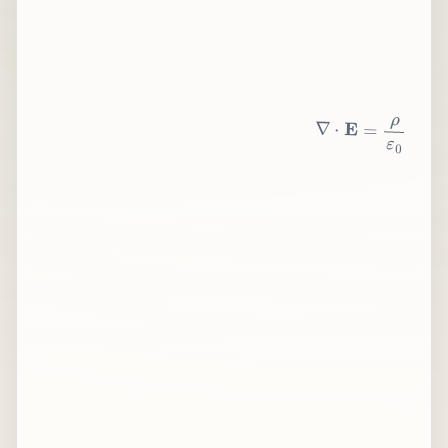
∇
⋅
E
=
ρ
ε
0