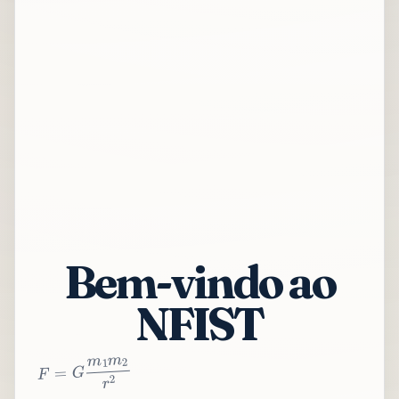
Bem-vindo ao
NFIST
2
r
2
m
1
m
G
=
F