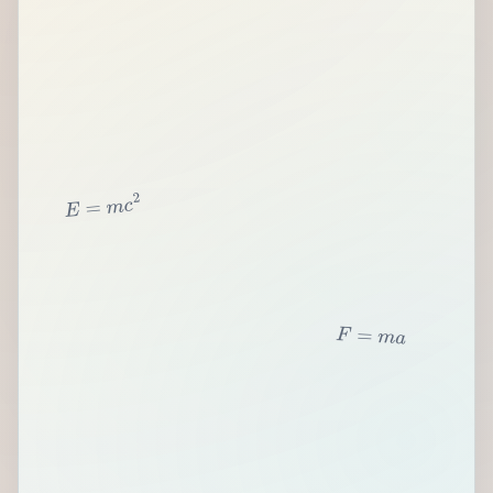
2
c
m
=
E
F
=
m
a