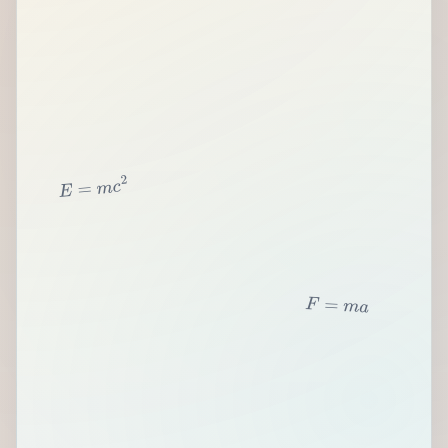
2
c
m
=
E
F
=
m
a