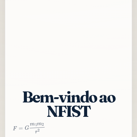
Bem-vindo ao
NFIST
2
r
2
m
1
m
G
=
F