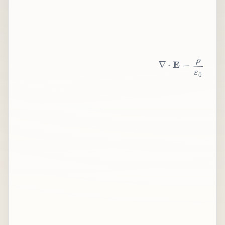
∇
⋅
E
=
ρ
ε
0