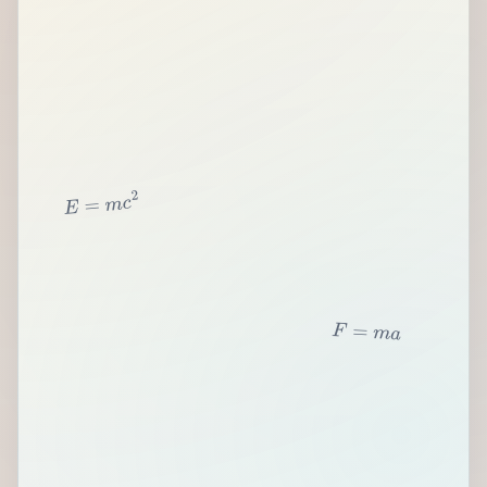
2
c
m
=
E
F
=
m
a