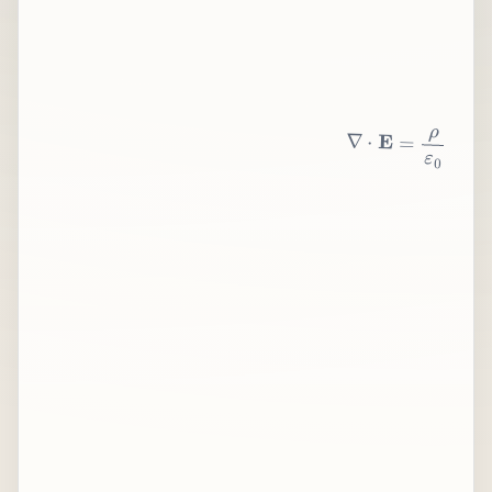
∇
⋅
E
=
ρ
ε
0