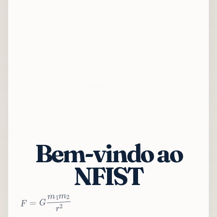
Bem-vindo ao
NFIST
2
r
2
m
1
m
G
=
F