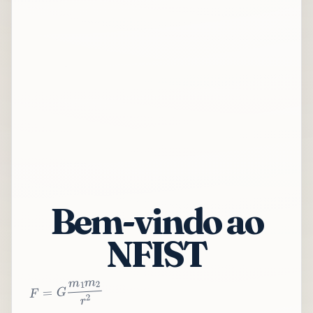
Bem-vindo ao
NFIST
2
r
2
m
1
m
G
=
F