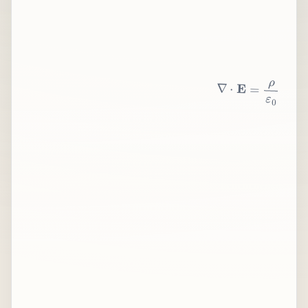
∇
⋅
E
=
ρ
ε
0