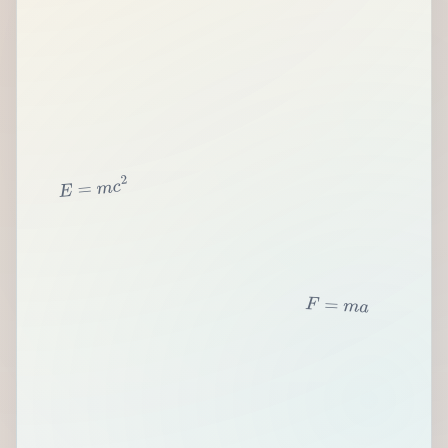
2
c
m
=
E
F
=
m
a