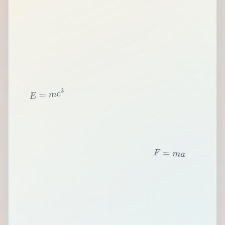
2
c
m
=
E
F
=
m
a