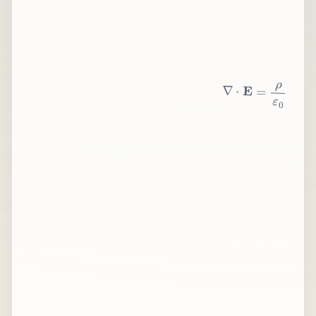
∇
⋅
E
=
ρ
ε
0