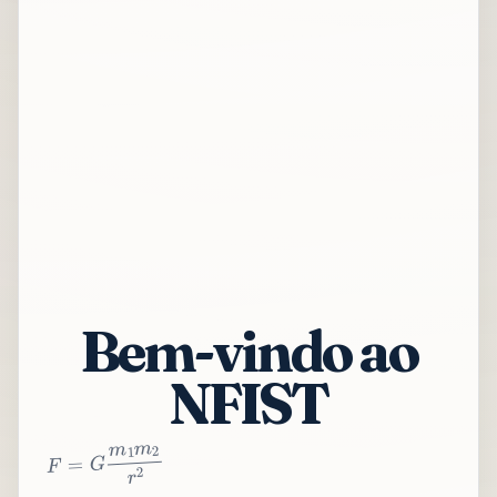
Bem-vindo ao
NFIST
2
r
2
m
1
m
G
=
F