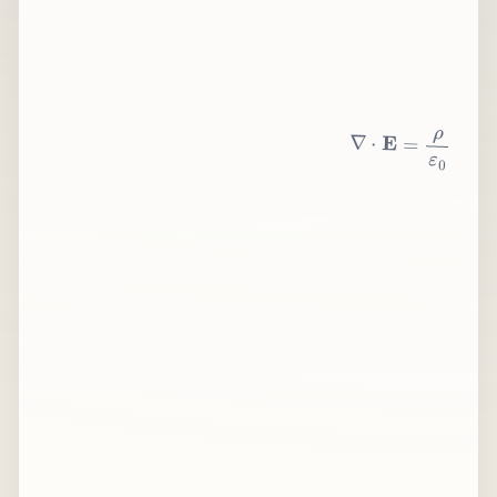
∇
⋅
E
=
ρ
ε
0