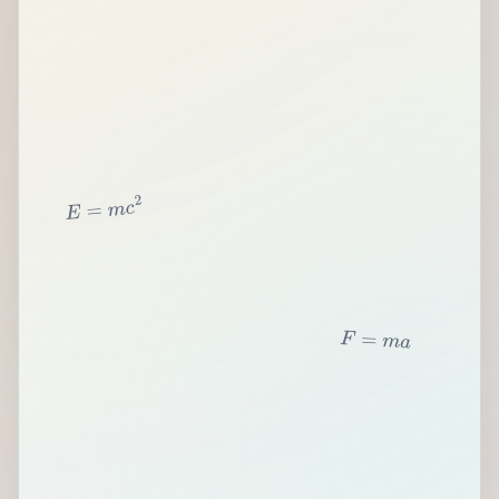
2
c
m
=
E
F
=
m
a