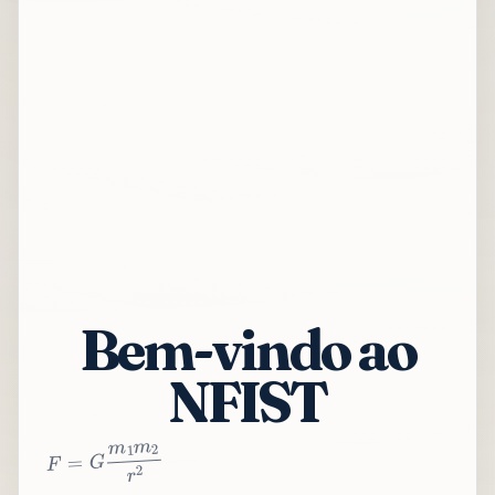
Bem-vindo ao
NFIST
2
r
2
m
1
m
G
=
F