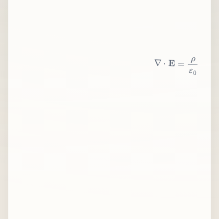
∇
⋅
E
=
ρ
ε
0