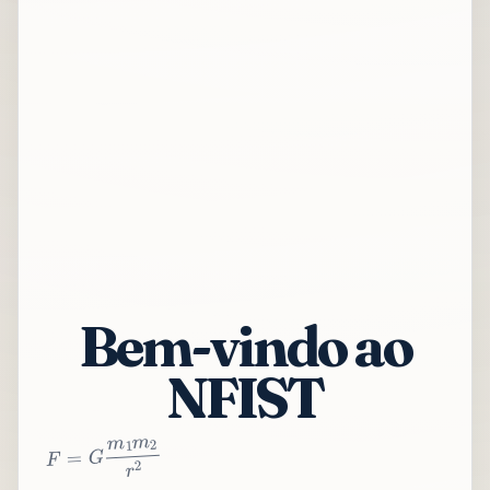
Bem-vindo ao
NFIST
2
r
2
m
1
m
G
=
F