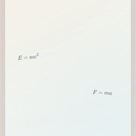
2
c
m
=
E
F
=
m
a