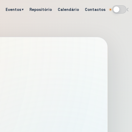
Eventos
Repositório
Calendário
Contactos
☀
☾
Alternar tema