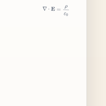
∇
⋅
E
=
ρ
ε
0