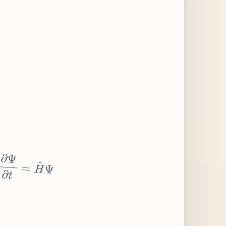
∂
Ψ
∂
t
=
H
^
Ψ