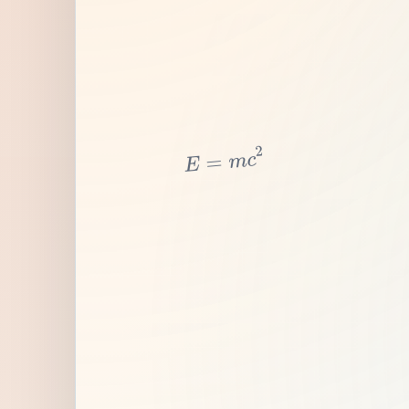
2
c
m
=
E