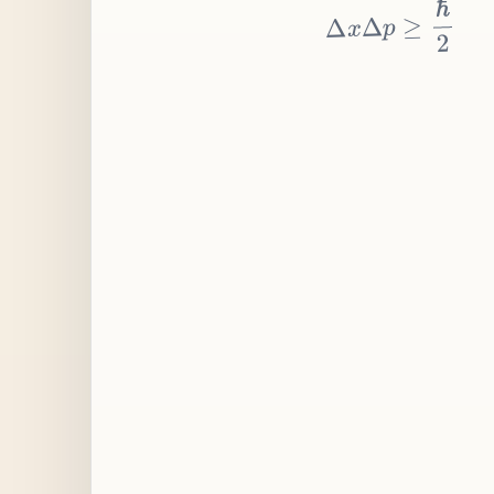
≥
p
Δ
x
Δ