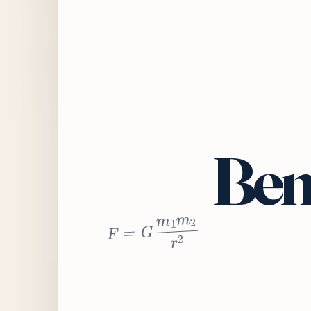
Bem
2
r
2
m
1
m
G
=
F