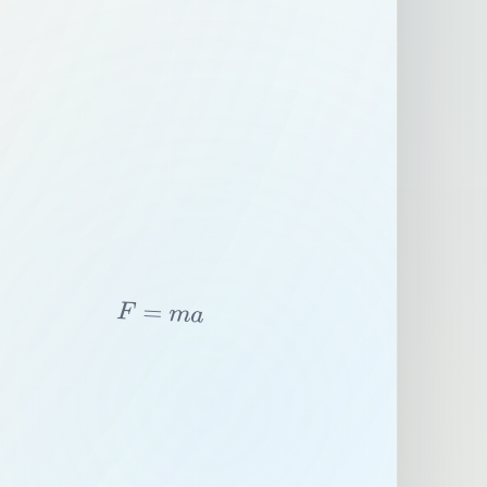
F
=
m
a