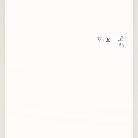
∇
⋅
E
=
ρ
ε
0