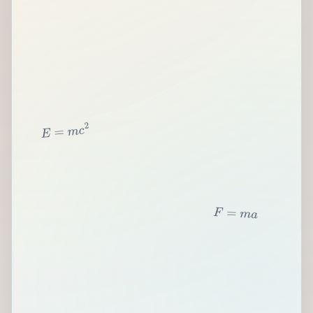
2
c
m
=
E
F
=
m
a