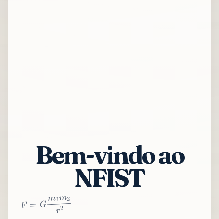
Bem-vindo ao
NFIST
2
r
2
m
1
m
G
=
F