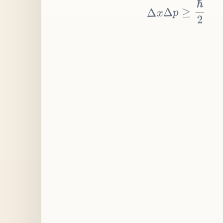
≥
p
Δ
x
Δ