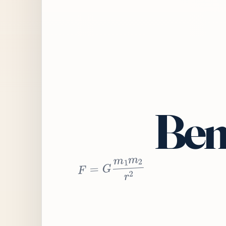
Bem
2
r
2
m
1
m
G
=
F