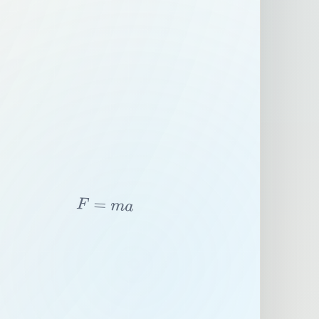
F
=
m
a