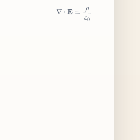
∇
⋅
E
=
ρ
ε
0