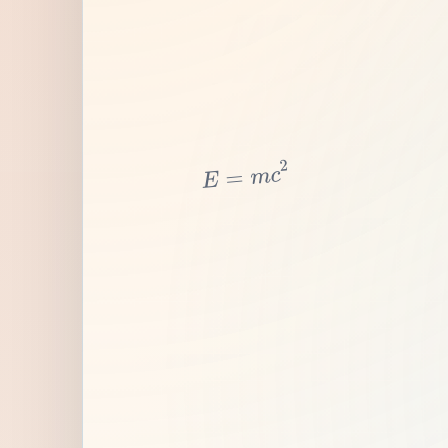
2
c
m
=
E