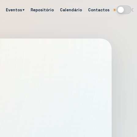
Eventos
Repositório
Calendário
Contactos
☀
☾
Alternar tema