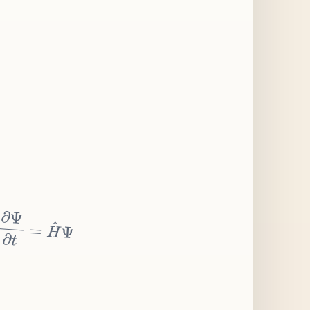
∂
Ψ
∂
t
=
H
^
Ψ