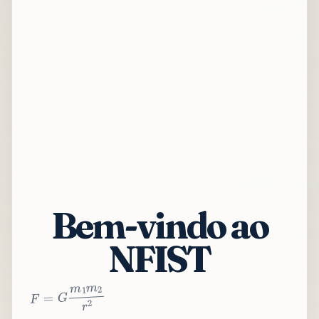
Bem-vindo ao
NFIST
2
r
2
m
1
m
G
=
F