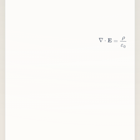
∇
⋅
E
=
ρ
ε
0