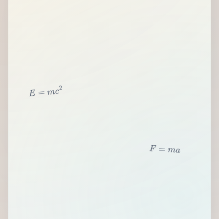
2
c
m
=
E
F
=
m
a