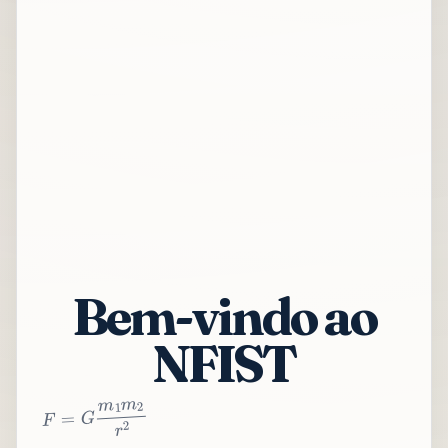
Bem-vindo ao
NFIST
2
r
2
m
1
m
G
=
F