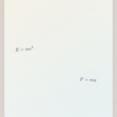
2
c
m
=
E
F
=
m
a