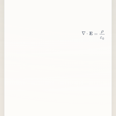
∇
⋅
E
=
ρ
ε
0