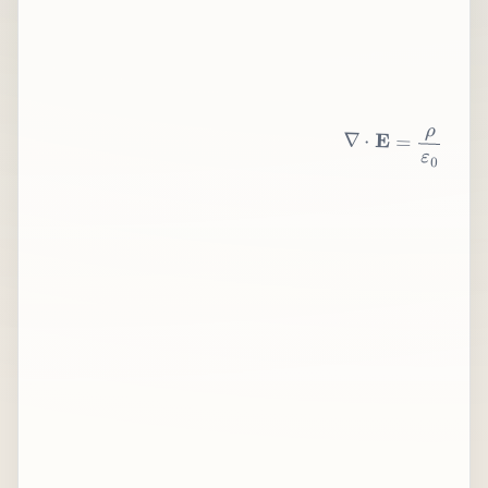
∇
⋅
E
=
ρ
ε
0