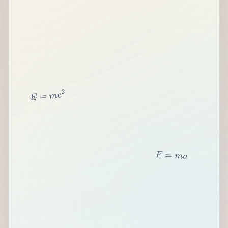
2
c
m
=
E
F
=
m
a