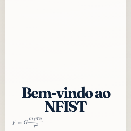
Bem-vindo ao
NFIST
2
r
2
m
1
m
G
=
F