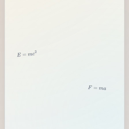
2
c
m
=
E
F
=
m
a