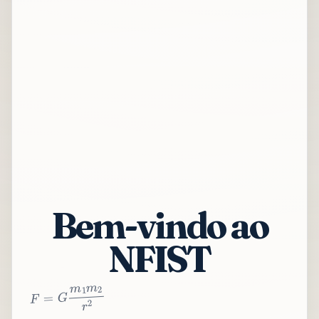
Bem-vindo ao
NFIST
2
r
2
m
1
m
G
=
F