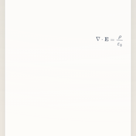
∇
⋅
E
=
ρ
ε
0