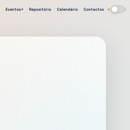
Eventos
Repositório
Calendário
Contactos
☀
☾
Alternar tema