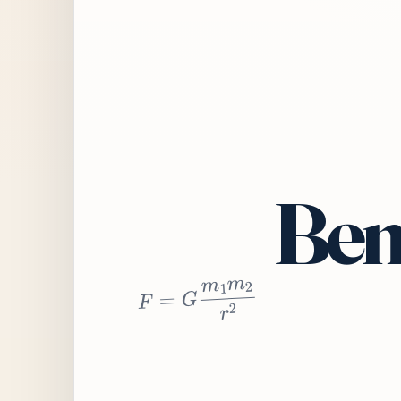
Bem
2
r
2
m
1
m
G
=
F