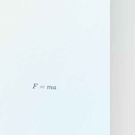
F
=
m
a