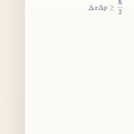
≥
p
Δ
x
Δ