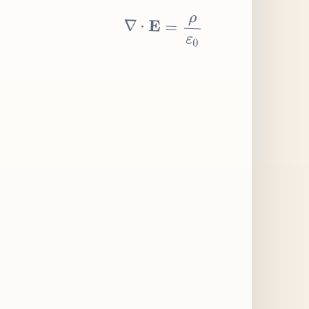
∇
⋅
E
=
ρ
ε
0