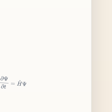
∂
Ψ
∂
t
=
H
^
Ψ