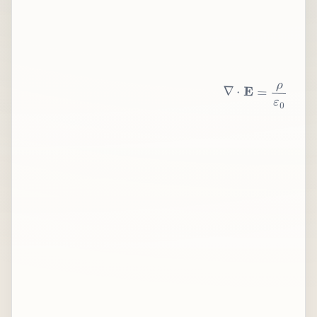
∇
⋅
E
=
ρ
ε
0