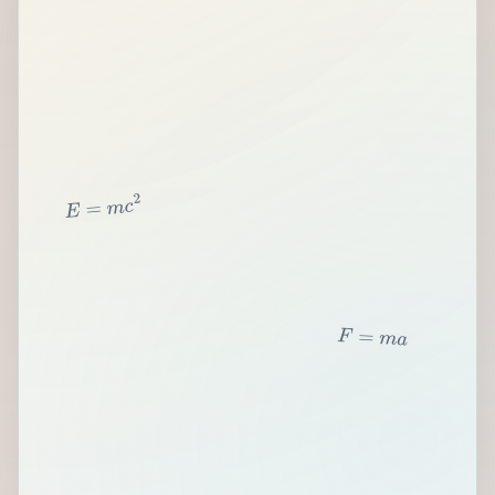
2
c
m
=
E
F
=
m
a