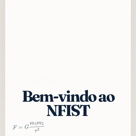
Bem-vindo ao
NFIST
2
r
2
m
1
m
G
=
F