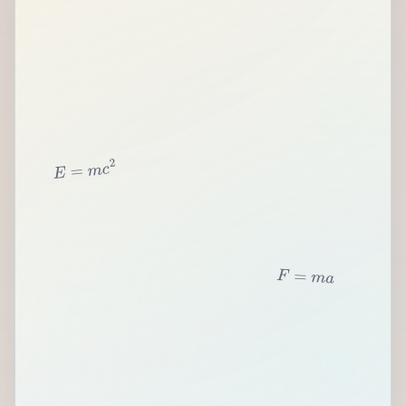
2
c
m
=
E
F
=
m
a