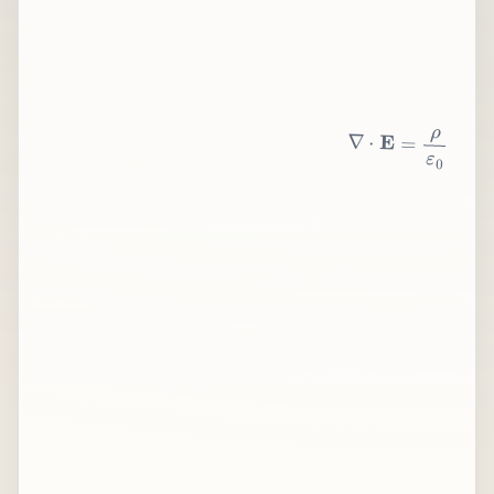
∇
⋅
E
=
ρ
ε
0