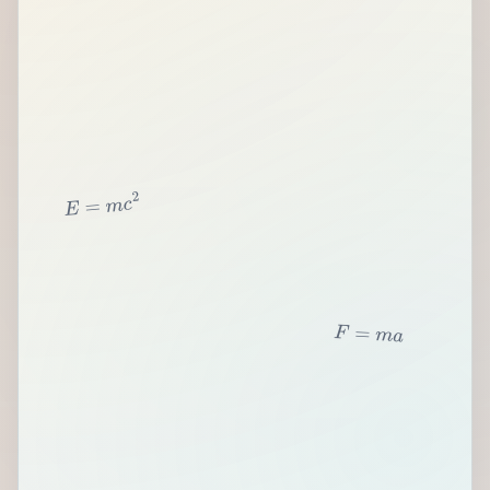
2
c
m
=
E
F
=
m
a