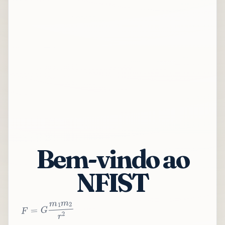
Bem-vindo ao
NFIST
2
r
2
m
1
m
G
=
F