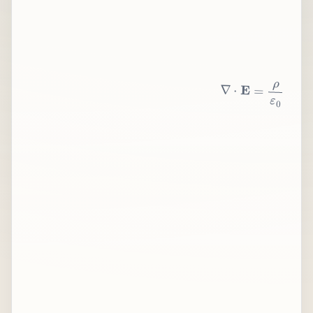
∇
⋅
E
=
ρ
ε
0