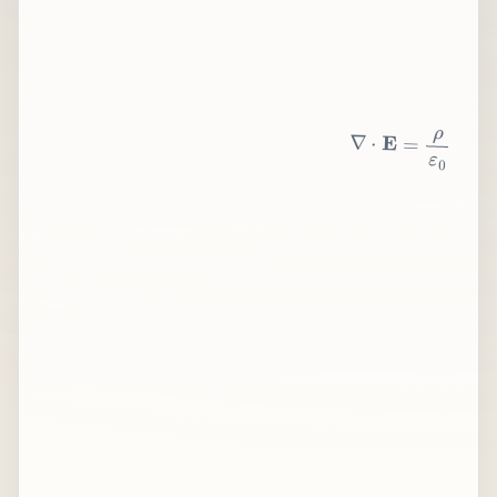
∇
⋅
E
=
ρ
ε
0