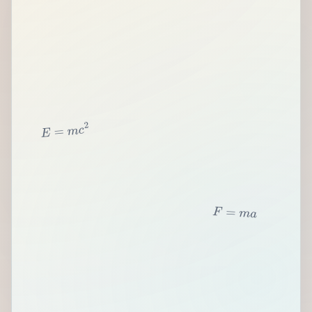
2
c
m
=
E
F
=
m
a