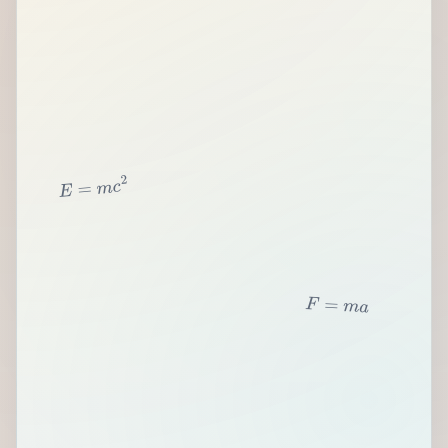
2
c
m
=
E
F
=
m
a