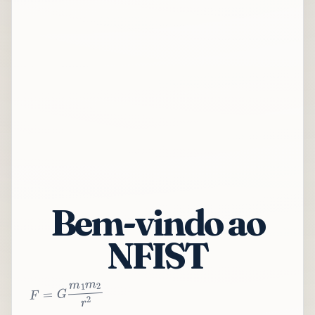
Bem-vindo ao
NFIST
2
r
2
m
1
m
G
=
F