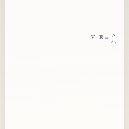
∇
⋅
E
=
ρ
ε
0