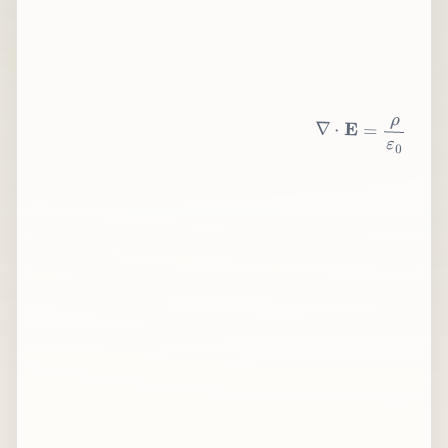
∇
⋅
E
=
ρ
ε
0