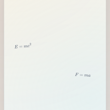
2
c
m
=
E
F
=
m
a