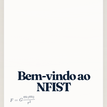
Bem-vindo ao
NFIST
2
r
2
m
1
m
G
=
F