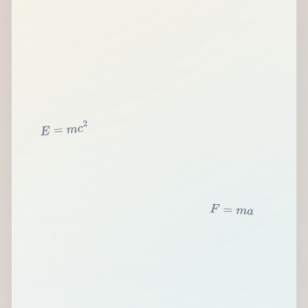
2
c
m
=
E
F
=
m
a