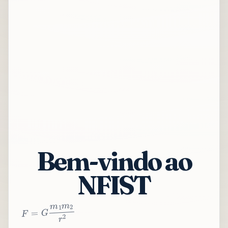
Bem-vindo ao
NFIST
2
r
2
m
1
m
G
=
F