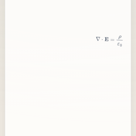
∇
⋅
E
=
ρ
ε
0