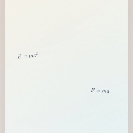
2
c
m
=
E
F
=
m
a