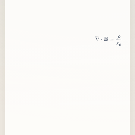
∇
⋅
E
=
ρ
ε
0