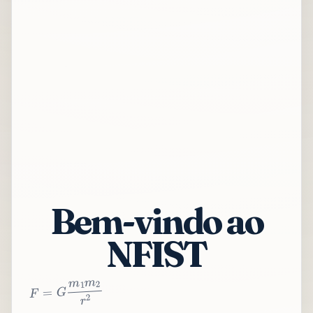
Bem-vindo ao
NFIST
2
r
2
m
1
m
G
=
F