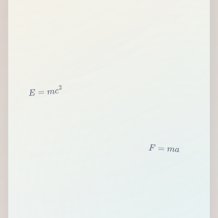
2
c
m
=
E
F
=
m
a