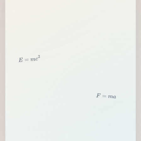
2
c
m
=
E
F
=
m
a