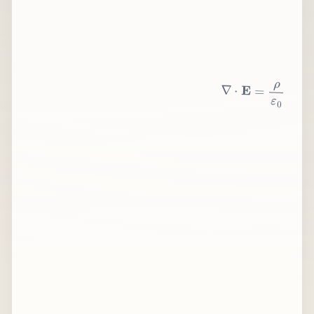
∇
⋅
E
=
ρ
ε
0