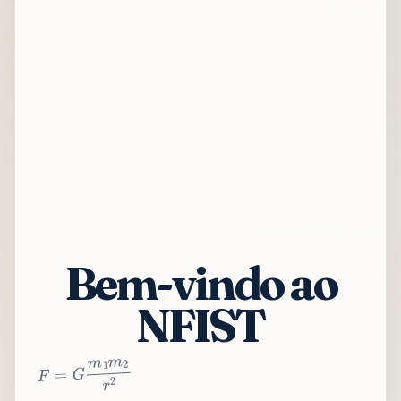
Bem-vindo ao
NFIST
2
r
2
m
1
m
G
=
F